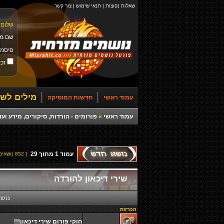
שאלות נפוצות
|
תנאי שימוש
|
צור קשר
שלום 
שם מ
סיסמ
זכו
מילים לשי
עמוד ראשי
חדשות המוסיקה
עמוד ראשי
»
פורומים - הורדות, סיקורים, מידע ועד
עמוד
1
מתוך
29
[ 852 נושאים ]
שירי דיכאון להורדה
נוש
הכרזות
חוקי פורום שירי דיכאון!!!