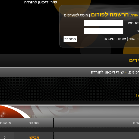
שירי דיכאון להורדה
הרשמה לפורום
אורח,
|
הוסף למועדפים
שתמש
ה
ר אותי |
שכחתי סיסמה
רים
כונים.
»
שירי דיכאון להורדה
אים
מחבר
אוהבי
אבישי
0