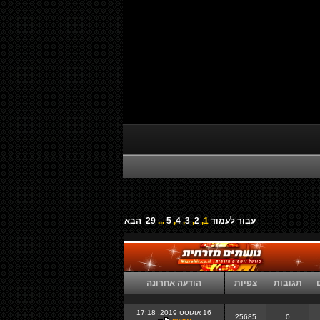
עבור לעמוד
1
,
2
,
3
,
4
,
5
...
29
הבא
ם
תגובות
צפיות
הודעה אחרונה
16 אוגוסט 2019, 17:18
25685
0