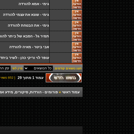
גימי - אמא להורדה
גימי - שונא את עצמי להורדה
גימי - את הבטחת להורדה
תמיר גל - הסבא של ביתר להור
אבי ביטר - מאיה להורדה
עופר לוי וריקי כהן - לשיר ביחד
הצג נושאים קודמים:
מיין לפי
עמוד
1
מתוך
29
[ 852 נושאים ]
עמוד ראשי
»
פורומים - הורדות, סיקורים, מידע ועד