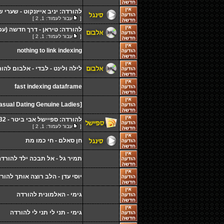
להורדה: יניב אייזנקוט - שערי 
[
עבור לעמוד:
1
,
2
]
להורדה: טיראן - דרך חדשה (עפ
[
עבור לעמוד:
1
,
2
]
nothing to link indexing
לילה ולינט - לבדי - אלבום להו
fast indexing dataframe
[Prime Сasual Dating Genuine Ladies]
להורדה: ספיישל אבי ביטר - 32 אלבומים + עטיפות
[
עבור לעמוד:
1
,
2
]
חן סאלם - חי כמו מת
תמיר גל - אל תבכה ילד להורדה
יוסי עדן - הלב רוצה אותך להור
גימי - האלמונית להורדה
גימי - תני לי תני לי להורדה