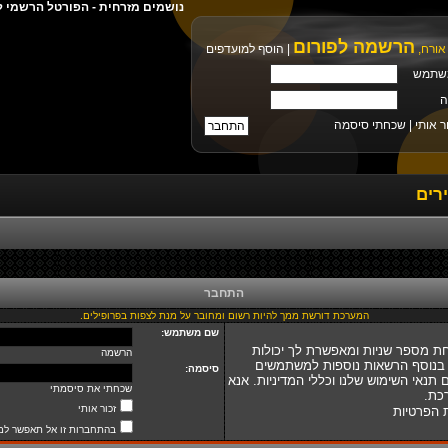
נושמים מזרחית - הפורטל הרשמי ל
הרשמה לפורום
אורח,
|
הוסף למועדפים
שתמש
ה
ר אותי |
שכחתי סיסמה
רים
התחבר
המערכת דורשת ממך להיות רשום ומחובר על מנת לצפות בפרופילים.
שם משתמש:
ת מספר שניות ומאפשרת לך יכולות
הרשמה
 בנוסף הרשאות נוספות למשתמשים
סיסמה:
נאי השימוש שלנו וכללי המדיניות. אנא
שכחתי את סיסמתי
כת.
זכור אותי
ת הפרטיות
בהתחברות זו אל תאפשר למ