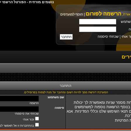
נושמים מזרחית - הפורטל הרשמי ל
הרשמה לפורום
אורח,
|
הוסף למועדפים
שתמש
ה
ר אותי |
שכחתי סיסמה
רים
התחבר
המערכת דורשת ממך להיות רשום ומחובר על מנת לצפות בפרופילים.
שם משתמש:
ת מספר שניות ומאפשרת לך יכולות
הרשמה
 בנוסף הרשאות נוספות למשתמשים
סיסמה:
נאי השימוש שלנו וכללי המדיניות. אנא
שכחתי את סיסמתי
כת.
זכור אותי
ת הפרטיות
בהתחברות זו אל תאפשר למ