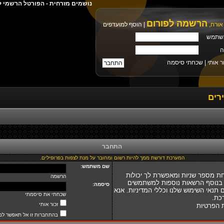
נושמים מזרחית - הפורטל הרשמי ל
הרשמה לפורום
אורח,
|
הוסף למועדפים
שתמש
ה
ר אותי |
שכחתי סיסמה
רים
התחבר
המערכת דורשת ממך להיות רשום ומחובר על מנת לצפות בפרופילים.
שם משתמש:
ת מספר שניות ומאפשרת לך יכולות
הרשמה
 בנוסף הרשאות נוספות למשתמשים
סיסמה:
נאי השימוש שלנו וכללי המדיניות. אנא
שכחתי את סיסמתי
כת.
זכור אותי
ת הפרטיות
בהתחברות זו אל תאפשר למ