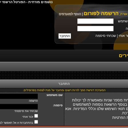
נושמים מזרחית - הפורטל הרשמי ל
הרשמה לפורום
אורח,
|
הוסף למועדפים
שתמש
ה
ר אותי |
שכחתי סיסמה
רים
התחבר
המערכת דורשת ממך להיות רשום ומחובר על מנת לצפות בפרופילים.
שם משתמש:
ת מספר שניות ומאפשרת לך יכולות
הרשמה
 בנוסף הרשאות נוספות למשתמשים
סיסמה:
נאי השימוש שלנו וכללי המדיניות. אנא
שכחתי את סיסמתי
כת.
זכור אותי
ת הפרטיות
בהתחברות זו אל תאפשר למ