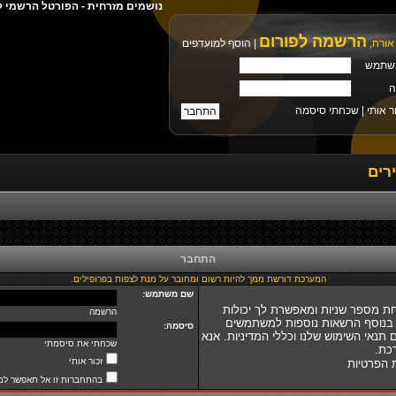
נושמים מזרחית - הפורטל הרשמי ל
הרשמה לפורום
אורח,
|
הוסף למועדפים
שתמש
ה
ר אותי |
שכחתי סיסמה
רים
התחבר
המערכת דורשת ממך להיות רשום ומחובר על מנת לצפות בפרופילים.
שם משתמש:
ת מספר שניות ומאפשרת לך יכולות
הרשמה
 בנוסף הרשאות נוספות למשתמשים
סיסמה:
נאי השימוש שלנו וכללי המדיניות. אנא
שכחתי את סיסמתי
כת.
זכור אותי
ת הפרטיות
בהתחברות זו אל תאפשר למ