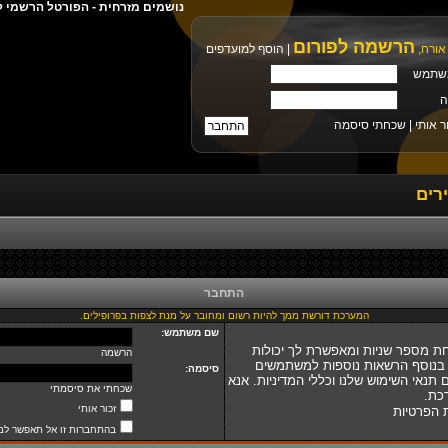
נושמים מזרחית - הפורטל הרשמי ל
הרשמה לפורום
אורח,
|
הוסף למועדפים
שתמש
ה
ר אותי |
שכחתי סיסמה
רים
התחבר
המערכת דורשת ממך להיות רשום ומחובר על מנת לצפות בפרופילים.
שם משתמש:
ת מספר שניות ומאפשרת לך יכולות
הרשמה
 בנוסף הרשאות נוספות למשתמשים
סיסמה:
נאי השימוש שלנו וכללי המדיניות. אנא
שכחתי את סיסמתי
כת.
זכור אותי
ת הפרטיות
בהתחברות זו אל תאפשר למ