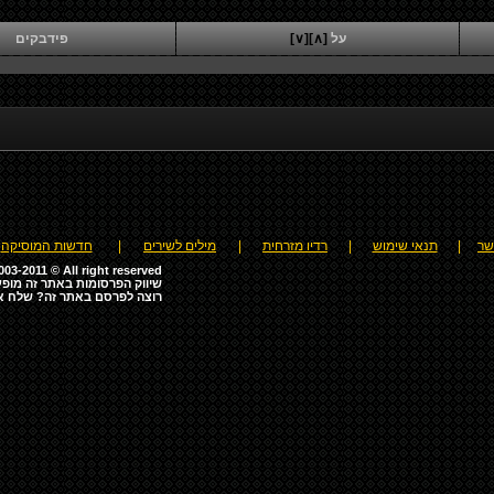
על
[∧]
[∨]
פידבקים
שר
|
תנאי שימוש
|
רדיו מזרחית
|
מילים לשירים
|
חדשות המוסיקה
03-2011 © All right reserved
שיווק הפרסומות באתר זה מופע
רוצה לפרסם באתר זה? שלח א