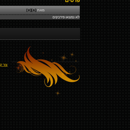
פרטים
מאת
[∧]
[∨]
לא נמצאו פידבקים
צור ק