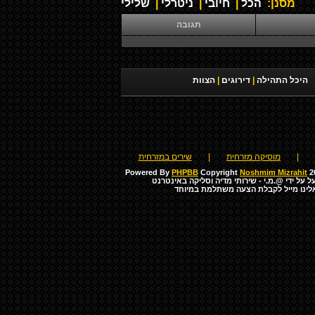
מסנן:
הכל
|
חיובי
|
ניטרלי
|
שלילי
תגובה
היכל התהילה
|
דירוגים
|
הצוות
|
מוסיקה מזרחית
|
שירים במזרחית
Powered By
PHPBB
Copyright
Noshmim Mizrahit
20
ל על ידי
@.מ.י - שירותי מדיה וסליקה באינטרנט
לינו מייל לקבלת הצעה משתלמת במיוחד