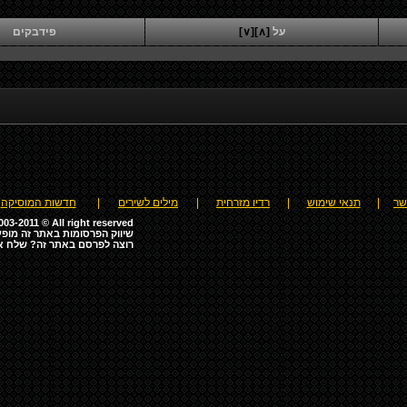
על
[∧]
[∨]
פידבקים
שר
|
תנאי שימוש
|
רדיו מזרחית
|
מילים לשירים
|
חדשות המוסיקה
03-2011 © All right reserved
שיווק הפרסומות באתר זה מופע
רוצה לפרסם באתר זה? שלח א