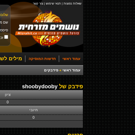
שאלות נפוצות
|
תנאי שימוש
|
צור קשר
שלום 
שם מ
סיסמ
זכו
מילים לשי
עמוד ראשי
חדשות המוסיקה
עמוד ראשי
»
פידבקים
פידבק של
shoobydooby
ציון
0
חיובי
0