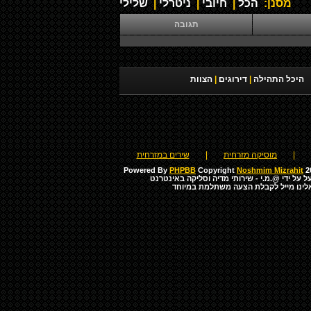
מסנן:
הכל
|
חיובי
|
ניטרלי
|
שלילי
תגובה
היכל התהילה
|
דירוגים
|
הצוות
|
מוסיקה מזרחית
|
שירים במזרחית
Powered By
PHPBB
Copyright
Noshmim Mizrahit
20
ל על ידי
@.מ.י - שירותי מדיה וסליקה באינטרנט
לינו מייל לקבלת הצעה משתלמת במיוחד