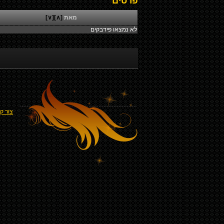
פרטים
מאת
[∧]
[∨]
לא נמצאו פידבקים
צור ק